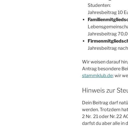
Studenten:
Jahresbeitrag 10 E
Familienmitglieds
Lebensgemeinschaft
Jahresbeitrag 70,
Firmenmitgliedsc
Jahresbeitrag nac
Wir weisen darauf hin,
Antrag besondere Beit
stammklub.de
; wir w
Hinweis zur Ste
Dein Beitrag darf nat
werden. Trotzdem hat 
2 Nr. 21 oder Nr. 22 A
darfst du aber alle in