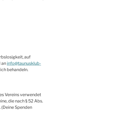
bslosigkeit, auf
l an
info@taunusklub-
lich behandeln.
des Vereins verwendet
ne, die nach § 52 Abs.
d. (Deine Spenden