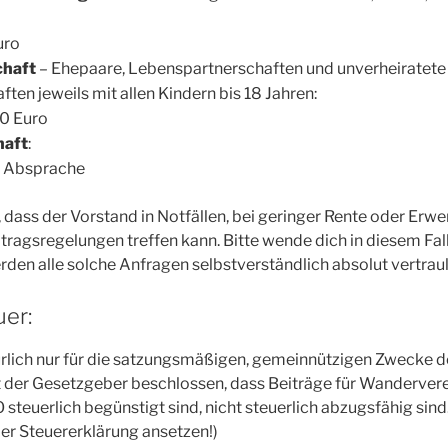
uro
chaft
– Ehepaare, Lebenspartnerschaften und unverheiratete
en jeweils mit allen Kindern bis 18 Jahren:
00 Euro
haft
:
h Absprache
 dass der Vorstand in Notfällen, bei geringer Rente oder Erwer
ragsregelungen treffen kann. Bitte wende dich in diesem Fal
erden alle solche Anfragen selbstverständlich absolut vertrau
uer:
ürlich nur für die satzungsmäßigen, gemeinnützigen Zwecke 
der Gesetzgeber beschlossen, dass Beiträge für Wanderverei
O steuerlich begünstigt sind, nicht steuerlich abzugsfähig sin
 der Steuererklärung ansetzen!)