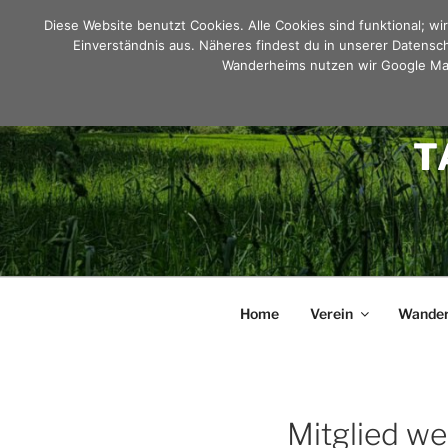
Zum
Diese Website benutzt Cookies. Alle Cookies sind funktional; w
Inhalt
Einverständnis aus. Näheres findest du in unserer Datensc
springen
Wanderheims nutzen wir Google Map
T
Home
Verein
Wander
Mitglied w