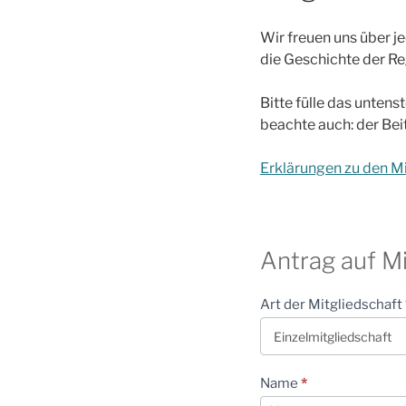
Wir freuen uns über j
die Geschichte der Re
Bitte fülle das unten
beachte auch: der Bei
Erklärungen zu den Mi
Antrag auf Mi
Allgemein
Art der Mitgliedschaft
Mitgliedsantrag
Name
*
Name