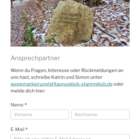
Ansprechpartner
Wenn du Fragen, Interesse oder Rückmeldungen an
uns hast, schreibe Katrin und Simon unter
wegemarkierung[at]taunusklub-stammklub.de
oder
melde dich hier:
Wegemarkierer
Name
*
Kontakt
Name
Name
E-Mail
*