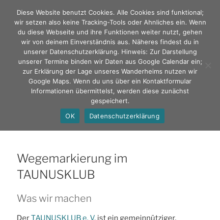
Zum
Diese Website benutzt Cookies. Alle Cookies sind funktional;
Inhalt
wir setzen also keine Tracking-Tools oder Ahnliches ein. Wenn
springen
du diese Webseite und ihre Funktionen weiter nutzt, gehen
wir von deinem Einverständnis aus. Näheres findest du in
unserer Datenschutzerklärung. Hinweis: Zur Darstellung
TAUNUSKLUB Stammklub
unserer Termine binden wir Daten aus Google Calendar ein;
zur Erklärung der Lage unseres Wanderheims nutzen wir
gegr. 1868 e. V.
Google Maps. Wenn du uns über ein Kontaktformular
Informationen übermittelst, werden diese zunächst
gespeichert.
Menü
OK
Datenschutzerklärung
Wegemarkierung im
TAUNUSKLUB
Was wir machen
Der
TAUNUSKLUB e. V.
ist ein gemeinnütziger,